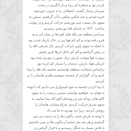
کردن بود و منظره ای زیبا و دل انگیزی در پشت
سرمان پدیدار گشت. لحظاتی را به غروب خورشید
خیره شدیم و چند عکس سلفی با آن گرفتیم. سپس به
سوی یال سمت چپ توریشم حرکت کردیم و در نهایت
ساعت ۱۷:۳۰ به بلندای قله توریشم رسیدیم.
سراسر منطقه بجز قله های کوه ها در میان ابر و مه
فرو رفته بودند و کم کم هوا نیز در حال تاریک شدن بود.
با عجله به سوی پایین حرکت کردیم. یال شرقی قله را
در پیش گرفتیم و کم کم داخل ابرها فرو رفتیم.
برودت هوا موجب بارش برف بصورت پودری شده بود.
تاریکی هوا، بارش، دیدمان را بسیار کم کرده بود.
براساس شناخت منطقه توانستیم چشمه پای قله را پیدا
کنیم و آب گوارایی از چشمه بنوشیم بطری هایمان را پر
کردیم.
با پیدا کردن چشمه به خود امیدواری می دادیم که با توجه
به هوای بد، خواهیم توانست مسیر درست را به سوی
کلبه های زودله سر و روستای آغوزکله پیدا نماییم. به
سوی شرق حرکت کردیم. چراغ پیشانی هایمان را
روشن کردیم. زیرا دید بهتری به ما می داد.
با توجه به بارش جدید، پاکوب ها را به زحمت پی می
گرفتیم و هر سه نفر چشم از پاکوب ها بر نمی داشتیم.
با تلاش بسیار به جنگل رسیدیم و با قرار گرفتن در