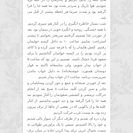
نمودیم. هوا تاریک و سردتر شده بود. مه همه جا را فرا
گرفته بود و شدت سرما هر لحظه بیشتر از قبل می
شد.
شب بسیار خاطره انگیزی را در کنار هم سپری کردیم.
با همه خستگی، روحیه و انگیزه خوبی در بینمان بود. بعد
از خوردن غذا تصمیم گرفتیم سریعتر بخوابیم تا بیشتر
استراحت نماییم. ساعت ۱۰ به داخل کیسه خوابمان
رفتیم. کفش هایمان را که با فرچه تمیز کرده و با کاغذ
پر کرده بودیم را در کیسه خوابمان گذاشتیم تا برای
صعود فردا خشک باشند. تصمیم بر این بود که ساعت ۵
از خواب بیدار شویم، ولی متاسفانه (البته به قول
دوستان همنورد، خوشبختانه) به دلیل خواب ماندن
سرپرست برنامه، ساعت ۶ از خواب بیدار شدیم.
بعد از خوردن صبحانه و جمع و جور کردن وسایلمان و
چادر و تمیز کردن کلبه، ساعت ۸ صبح بعد از انجام
حرکات نرمشی و کششی صعودمان را آغاز نمودیم. مه
همه جا را فرا گرفته بود و دید خوبی نداشتیم. از کنار
کلبه ها و از پاکوبی که در بعضی از جاها از برف بیرون
زده بود، به سمت غرب حرکت کردیم.
وارد دره ای شدیم و از طرف دیگر آن سوار یالی شدیم
و خود را بالا کشیدیم. سپس با یک تراورس طولانی به
سمت شمال غربی برای پیدا کردن جاده در میان برف