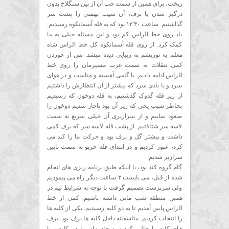
ریخت، برای همین از سمت چپ آن از بین سنگلاخ بدون
درگیر شدن با برف، آن شیب بهمنی را پشت سر
گذاشتیم. ساعت ۱۳:۳۰ بود که به قله آسمانکوه رسیدیم.
باد روی خط الراس کم بود و این مسئله خیلی به ما
کمک کرد. از روی قله آسمانکوه کل خط الراس شاه
معلم به توریشم به زیبایی دیده میشد. پس از خوردن
کمی تنقلات به سمت غرب مسیرمان را روی خط
الراس ادامه دادیم. با گامی آهسته و مناسب و در هوای
سرد و با بادی سرد که بیشتر از آن انتظارش را داشتیم
از زیر قله گدوک گذشتیم، به قله دوخون که رسیدیم
بخاطر شیب یخی که زیر آن بود ناچار شدیم دوخون را
صعود نماییم و از سرازیری آن خیلی سریع به سمت
لاسه سر شتافتیم. از پشت قله لاسه سر که برف کمی
داشت و بیشتر گل و برف بود و حرکت ما را کند می
کرد، عبور کردیم و در ابتدای قله خربو به سمت پایین
سرازیر شدیم.
گام گروه کند بود، با اینکه طبق برنامه ریزی های انجام
شده از قبل، می بایست ۲ ساعت دیگر راه می پیمودیم
ولی سرپرست تصمیم گرفت با توجه به شرایط تیم در
همین منطقه شب مانی داشته باشیم. کمی از خط
الراس پایین آمدیم تا به دو کلبه رسیدیم. یکی از کلبه ها
را انتخاب کردیم. متاسفانه داخل کلبه ها برف بود. برف
های کلبه را خالی کردیم و چادرمان را در کلبه برپا