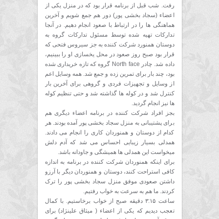
رفت. شب قبل از برنامه قرار بود که در منزل یکی از
اعضاء (سجاد بخشی پور) دور هم جمع شویم و آخرین
هماهنگی ها را در ارتباط با صعود انجام دهیم. در آنجا
تدارکات تهیه شده توسط مسئول تدارکات گروه به
دوستان همنورد شرکت کننده به جز سیروس فتحی که
قرار بود صبح روز صعود در محل یخسازی او را ببینیم،
داده شد. چادر North face گروه که تازه خریداری شده
بود، چند بار برای تمرین زده و جمع شد. همه وسایل اعم
از وسایل و تجهیزات فردی و گروهی برای آخرین بار
کنترل شد و در کوله ها گذاشته شد و حتی تنظیم کوله
ها نیز انجام گردید.
بجز افراد شرکت کننده در برنامه اعضاء دیگری هم
برای پشتیبانی به منزل سجاد بخشی پور آمده بودند. هر
کدام از دوستان و همنوردان کاری را انجام می دادند.
همدلی بسیار زیبایی احساس می شد که آدم دلش
میخواست این همدلی ها همیشگی و جاودانه باشد.
برای اینکه همنوردان شرکت کننده در برنامه به اندازه
کافی استراحت کنند، دوستان و همنوردان دیگر با آرزو
داشتن صعودی موفق منزل سجاد بخشی پور را ترک
کردند. ما هم به سرعت به خواب رفتیم.
ساعت ۳:۱۵ دقیقه صبح از خواب برخاستیم. با کمال
تعجب دیدیم که یکی از اعضاء ( میثاق علینژاد) برای