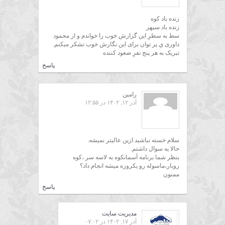
زنده باد کوه
زنده باد سپهر
سط به سطرِ این گزارش خوب را خواندم و از محمود
داوری یِ پر توان برای این نگارش خوب تشکر میکنم.
تبریک به هر پنج نفرِ صعود کننده
پاسخ
رامین
آذر ۱۲, ۱۴۰۲ در ۱۲:۵۵
سلام خسته نباشید.ازین عالیتر نمیشه.
حالا یه سوال داشتم.
بنظر شما برنامه آسمانکوه به لاسه سر ،کوه
روبار،ماسوله رو یکروزه میشه انجام داد؟
ممنون
پاسخ
مدیریت سایت
آذر ۱۷, ۱۴۰۲ در ۰۷:۰۲