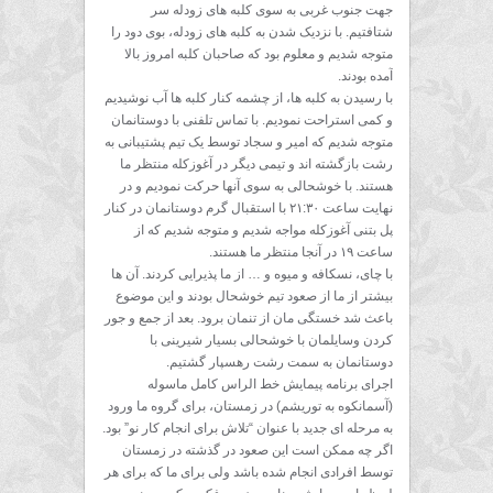
جهت جنوب غربی به سوی کلبه های زودله سر
شتافتیم. با نزدیک شدن به کلبه های زودله، بوی دود را
متوجه شدیم و معلوم بود که صاحبان کلبه امروز بالا
آمده بودند.
با رسیدن به کلبه ها، از چشمه کنار کلبه ها آب نوشیدیم
و کمی استراحت نمودیم. با تماس تلفنی با دوستانمان
متوجه شدیم که امیر و سجاد توسط یک تیم پشتیبانی به
رشت بازگشته اند و تیمی دیگر در آغوزکله منتظر ما
هستند. با خوشحالی به سوی آنها حرکت نمودیم و در
نهایت ساعت ۲۱:۳۰ با استقبال گرم دوستانمان در کنار
پل بتنی آغوزکله مواجه شدیم و متوجه شدیم که از
ساعت ۱۹ در آنجا منتظر ما هستند.
با چای، نسکافه و میوه و … از ما پذیرایی کردند. آن ها
بیشتر از ما از صعود تیم خوشحال بودند و این موضوع
باعث شد خستگی مان از تنمان برود. بعد از جمع و جور
کردن وسایلمان با خوشحالی بسیار شیرینی با
دوستانمان به سمت رشت رهسپار گشتیم.
اجرای برنامه پیمایش خط الراس کامل ماسوله
(آسمانکوه به توریشم) در زمستان، برای گروه ما ورود
به مرحله ای جدید با عنوان “تلاش برای انجام کار نو” بود.
اگر چه ممکن است این صعود در گذشته در زمستان
توسط افرادی انجام شده باشد ولی برای ما که برای هر