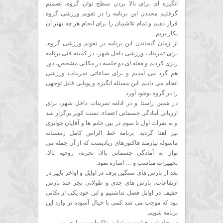
انگیزه ای برای بالا بردن سطح توان گروه، تصمیم
گرفتیم مجددن این برنامه را در تقویم ورزشی گروه
قرار دهیم و تمام تلاشمان را برای انجام هر چه بهتر آن
بکار بریم.
از زمان گنجاندن این برنامه در تقویم ورزشی گروه،
برای تمرینات ورزشی داخل شهر، در کمیته فنی برنامه
ریزی کردیم و هفته ای دو جلسه در مکانی مشخص، دور
هم گرد می آمدیم و برای ساعاتی تمرینات ورزشی
انجام می دادیم. این مسئله انگیزه و پویایی قابل توجهی
را در گروه بوجود آورد.
در همین راستا و در ادامه تمرینات داخل شهر، برای
ارزیابی آمادگی جسمانی اعضاء، تست کوپر برگزار شد
و به نفرات اول تا سوم در بین خانم ها و آقایان جوایزی
نیز اهدا گردید. برنامه خط الراس کامل زمستانه
ماسوله نیازمند فاکتورهای زیادیست که از آن جمله می
توان به آمادگی جسمانی بالا، تجربه، روحیه بالا،
تجهیزات مناسب و … اشاره نمود.
بعد از بارش های سنگین برف در اوایل و اواخر پاییز در
ارتفاعات، بارش های جدی و طولانی بجز چند بارش
خفیف در اوایل فصل نداشتیم و این خود یکی از نکاتی
بود که موجب می شد کمی با خیال آسوده تر وارد این
برنامه شویم.
در جلسات هیئت مسئولین تاکیدات بسیاری مبنی بر