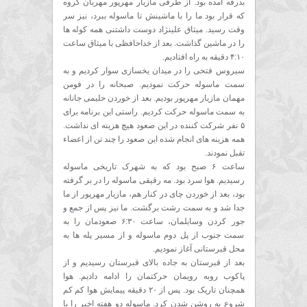
بدرقه آمده بود. از طرفی مازیار مهرپور مهربان گروه
که قرار بود ما را با ماشینش تا ماسوله ببرد، نیز سر
وقت رسید. میثاق علینژاد دوست داشتنی همه کوله ها
را در ماشین گذاشت. بعد از خداحافظی با میثاق ساعت
۴:۱۰ دقیقه به راه افتادیم.
سیروس فتحی را در میدان یخسازی سوار کردیم و به
سمت ماسوله حرکت نمودیم. صبحانه را در فومن
مهمان مازیار مهرپور بودیم. بعد از خوردن حلیمی جانانه
به سمت ماسوله حرکت کردیم. راستی این برنامه برای
۵ نفر شرکت کننده در این صعود هیچ هزینه ای نداشت.
همه هزینه های انجام شده این صعود را چند تن از اعضاء
تقبل نمودند.
ساعت ۶ صبح بود که به شهرک تاریخی ماسوله
رسیدیم. هوا سرد بود. مه رقیقی ماسوله را در بر گرفته
بود، بعد از خوردن چای در کنار هم، مازیار مهرپور از ما
جدا شد و به سمت رشت برگشت. ما نیز پس از جمع و
جور کردن وسایلمان، ساعت ۶:۳۰ صعودمان را به
سمت جنوب از پل دوم ماسوله و از مسیر پله ها به
محل قبرستانی آغاز نمودیم.
بعد از قبرستان به جاده بالای قبرستان رسیدیم و از
پاکوب روبه رویمان حرکتمان را ادامه دادیم. هوا
همچنان تاریک بود. پس از ۲۰ دقیقه پیمایش هوا کم کم
شروع به روشن شدن کرد. ماسوله دو هفته اخیر را با