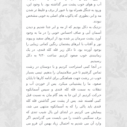
آب و هوای خوب پشت سر گذاشته بود. با وجود این،
ورود به جنگل همراه بود با عبور از برف و غلیظ تر شدن
مه و ابر، بطوری که پاکوب های اصلی به خوبی مشخص
نبودند.
نزدیک به دکل بودیم که از مه و ابر جدا شدیم و دیدن
آسمان آبی و صاف احساس خوبی را در ما به وجود
آورد. پشت سرمان پر شده بود از ابرهای سفید و پیوند
نور و آفتاب با ابرهای پشتمان رنگین کمانی زیبایی را
بوجود آورده بود. تا دکل زیر قله کله قندی، در یک
زمانبندی خوب صعود کردیم. ساعت ۹:۳۰ به دکل
رسیدیم.
در آنجا کمی استراحت کردیم و با دوستان در رشت
تماس گرفتیم تا خبر سلامتیمان را بدهیم. تیمی بسیار
خوب در رشت جهت هماهنگی برای ادامه کارها تا پایان
صعود، ما را پشتیبانی میکرد. پس از خوردن آب و
تنقلات به سمت قله کله قندی و سپس آسمانکوه
حرکت کردیم. از این جا به بعد گام مان به نسبت قبل
کمی آهسته شد. پس از پشت سر گذاشتن قله کله
قندی باید یالی را که به آسمانکوه منتهی می شد،
پیمایش می کردیم. در ابتدای این یال شیب تندی که
برف سنگینی داشت را می بایست می گذراندیم. اگر
وارد آن می شدیم به احتمال زیاد بهمن آن فرو می