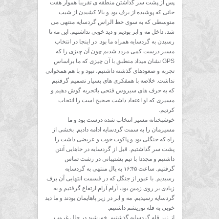
پس از پشت سر گذاشتن منطقه ی تقریبا هموار هفت
خانی که پوشیده از برف بود و بالا کشیدن از شیب
متوسطی که به سوی خط الراس گردسایه منتهی می
شد، داخل مه و ابر بودیم و دید خوبی نداشتیم. این مه تا
رسیدن به گردسایه همراه ما بود. در اینجا در انتخاب
مسیر درست کمی مردد شدیم چون آن چیزی را که
GPS نشان میداد منطبق با آن چیزی که ما براساس
تجربه و صعودهای گذشته داشتیم، نبود و با هم همخوانی
نداشت. خلاصه با همفکری های بسیار تصمیم گرفتیم
که به حرف های سیروس فتحی باتجربه گوش دهیم و
مسیری که او اعتقاد داشت صحیح است را انتخاب
کردیم.
خوشبختانه مسیر انتخاب شده درست بود و ما
مسیرمان را به سمت گردسایه ادامه دادیم. بخشی از
راه که جنگلی بود و پاکوب خوب و عریضی داشت را
پشت سر گذاشتیم. قبل از گردسایه در جاهایی آنتن
داشتیم و مجددا با تیم پشتیبانی در رشت تماس
گرفتیم. ساعت ۱۶:۴۵ به یال منتهی به گردسایه
رسیدیم. با عبور از جنگل که در قسمت انتهایی آن برف
زیادی بر روی زمین بود، آرام آرام ارتفاع گرفتیم و به
گردسایه رسیدیم. مه و ابر در زیر پاهایمان بودند و ما دید
خوبی به قله توریشم داشتیم.
از زیر قله گردسایه گذشتیم. خورشید در حال غروب