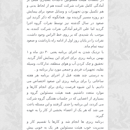
آمادگی کامل نفرات شرکت کننده هم از لحاظ بدنی و
هم تکمیل بودن تجهیزات و وسایل صعود برای پیمایش
دو روزه مسیر گردیده بود. همانگونه که ذکر گردید این
صعود در سال گذشته نیز توسط نفرات گروه اجرا
گردید اما علی الرغم آمادگی نفرات شرکت کننده، به
موجب باد شدیدی که بر روی خط الراس وجود داشت،
نفرات را در پایان روز اول از ادامه راه بازداشت و صعود
نیمه تمام ماند.
با نزدیک شدن به اجرای برنامه یعنی ۳۰ دی ماه و ۱
بهمن برنامه ریزی برای اجرای این پیمایش آغاز گردید.
تحقیق و چک کردن آب و هوای منطقه، تدارکات، وسیله
نقلیه، تجهیزات فردی و جمعی مورد نیاز برنامه و ..
به درستی چند هفته قبل از اجرای برنامه هر هفته
ساعاتی را برای برنامه ریزی این صعود اختصاص می
دادیم. با این شیوه فرصت زیادی برای انجام کارها و
موارد متعدد داشتیم. همه هیئت مسئولین گروه و
بسیاری از اعضایی که در جلسات هفتگی گروه شرکت
می کردند، این برنامه را جدی گرفتند و این مسئله باعث
می شد که هر یک از اعضاء بخشی از کار را به عهده
گیرند.
برنامه ریزی ها انجام شد و کارها با تقسیم کار و
مدیریت خوب هیئت مسئولین هر یک به خوبی پیش