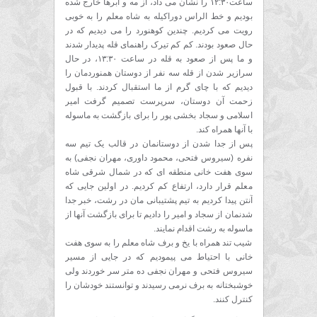
ساعت۱۲:۳۰ را نشان می داد، از مه و ابرها خارج شده
بودیم و خط الراس دوراکیله به شاه معلم را به خوبی
رویت می کردیم. چندین کوهنورد را می دیدیم که در
حال صعود بودند. کم کم تیرک راهنمای قله پدیدار شدند
و ما پس از صعود به قله در ساعت ۱۳:۳۰، در حال
سرازیر شدن از قله سه نفر از دوستان همنوردمان را
دیدیم که با چای گرم از ما استقبال کردند. با قبول
زحمت آن دوستان، سرپرست تصمیم گرفت امیر
اسلامی و سجاد بخشی پور را برای بازگشت به ماسوله
با آنها همراه کند.
پس از جدا شدن از دوستانمان در قالب یک تیم سه
نفره (سیروس فتحی، محمود داوری، مهران نجفی) به
سوی هفت خانی منطقه ای که در شمال شرقی شاه
معلم قرار دارد، ارتفاع کم کردیم. در اولین جایی که
آنتن پیدا کردیم به تیم پشتیبانی مان در رشت، خبر جدا
شدنمان از سجاد و امیر را دادیم تا برای بازگشت آنها از
ماسوله به رشت اقدام نمایند.
شیب تند همراه با یخ و برف شاه معلم را به سوی هفت
خانی با احتیاط می پیمودیم که در جایی از مسیر
سیروس فتحی و مهران نجفی ده متر سر خوردند ولی
خوشبختانه به برف نرمی رسیدند و توانستند خودشان را
کنترل کنند.