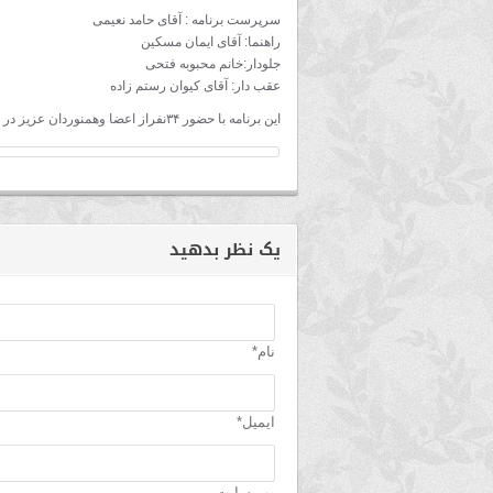
سرپرست برنامه : آقای حامد نعیمی
راهنما: آقای ایمان مسکین
جلودار:خانم محبوبه فتحی
عقب دار: آقای کیوان رستم زاده
این برنامه با حضور ۳۴نفراز اعضا وهمنوردان عزیز در تاریخ ۲۳آبان ماه ۱۴۰۴ برگزار شد.
یک نظر بدهید
نام*
ایمیل*
وب سایت