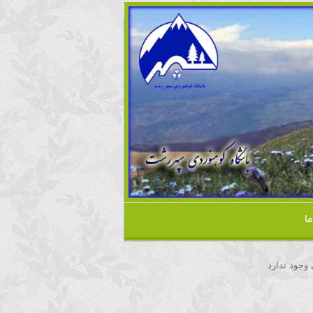
ا
 وجود ندارد