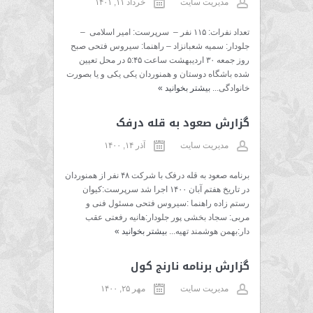
مدیریت سایت
خرداد ۱۱, ۱۴۰۱
تعداد نفرات: ۱۱۵ نفر – سرپرست: امیر اسلامی –
جلودار: سمیه شعبانزاد – راهنما: سیروس فتحی صبح
روز جمعه ۳۰ اردیبهشت ساعت ۵:۴۵ در محل تعیین
شده باشگاه دوستان و همنوردان یکی یکی و یا بصورت
خانوادگی...
بیشتر بخوانید
»
گزارش صعود به قله درفک
مدیریت سایت
آذر ۱۴, ۱۴۰۰
برنامه صعود به قله درفک با شرکت ۴۸ نفر از همنوردان
در تاریخ هفتم آبان ۱۴۰۰ اجرا شد سرپرست:کیوان
رستم زاده راهنما :سیروس فتحی مسئول فنی و
مربی: سجاد بخشی پور جلودار:هانیه رفعتی عقب
دار:بهمن هوشمند تهیه...
بیشتر بخوانید
»
گزارش برنامه نارنج کول
مدیریت سایت
مهر ۲۵, ۱۴۰۰