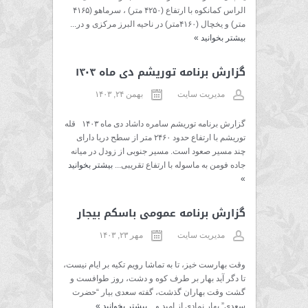
الراس کمانکوه با ارتفاع (۴۲۵۰ متر) ، سرماهو (۴۱۶۵
متر) و یخچال (۴۱۶۰متر) در ناحیه البرز مرکزی و در...
بیشتر بخوانید
»
گزارش برنامه توریشم دی ماه ۱۴۰۳
مدیریت سایت
بهمن ۲۴, ۱۴۰۳
گزارش برنامه توریشم سامره داشاد دی ماه ۱۴۰۳ قله
توریشم با ارتفاع حدود ۲۴۶۰ متر از سطح دریا دارای
چند مسیر صعود است. مسیر جنوبی از زودل در میانه
جاده فومن به ماسوله با ارتفاع تقریبی...
بیشتر بخوانید
»
گزارش برنامه عمومی باسکم بیجار
مدیریت سایت
مهر ۲۳, ۱۴۰۳
وقت بهارست خیز، تا به تماشا رویم تکیه بر ایام نیست،
تا دگر آید بهار بر طرف کوه و دشت، روز طوافست و
گشت وقت بهاران گذشت، گفته سعدی بیار “حضرت
سعدی” بهار نمادی از امید و...
بیشتر بخوانید
»