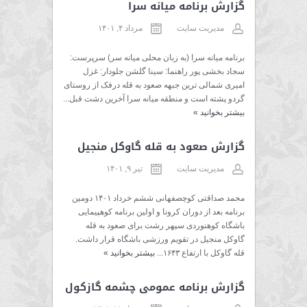
گزارش برنامه میانه سرا
مدیریت سایت
مرداد ۴, ۱۴۰۱
برنامه میانه سرا (به زبان محلی میانه سر) سرپرست:
سجاد بخشی پور راهنما: سینا گلشن جلودار: غزل
امیری شمالی ترین جبهه صعود به قله درفک از روستای
گردو پشته است و منطقه میانه سرا آخرین دشت قبل...
بیشتر بخوانید
»
گزارش صعود به قله گاوکل منجیل
مدیریت سایت
تیر ۹, ۱۴۰۱
محمد صداقتی کوچصفهانی ششم خرداد ۱۴۰۱ دومین
برنامه بعد از دوران کرونا و اولین برنامه کوهپیمایی
باشگاه کوهنوردی سپهر رشت برای صعود به قله
گاوکل منجیل در تقویم ورزشی باشگاه قرار داشت.
قله گاوکل با ارتفاع ۱۶۴۳...
بیشتر بخوانید
»
گزارش برنامه عمومی چشمه گازکول