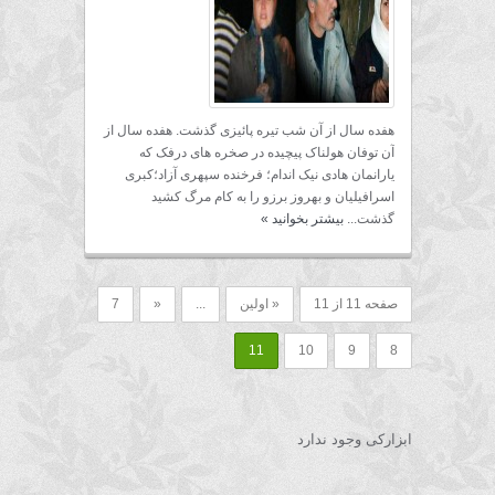
هفده سال از آن شب تیره پائیزی گذشت. هفده سال از
آن توفان هولناک پیچیده در صخره های درفک که
یارانمان هادی نیک اندام؛ فرخنده سپهری آزاد؛کبری
اسرافیلیان و بهروز برزو را به کام مرگ کشید
گذشت...
بیشتر بخوانید
»
صفحه 11 از 11
« اولین
...
«
7
11
10
9
8
ابزارکی وجود ندارد