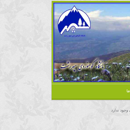
ا
 وجود ندارد