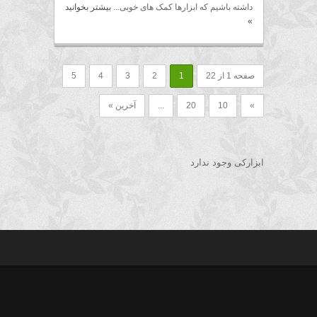
داشته باشیم که ابزارها کمک های خوبی...
بیشتر بخوانید
»
صفحه 1 از 22
1
2
3
4
5
»
10
20
...
آخرین »
ابزارکی وجود ندارد
rss