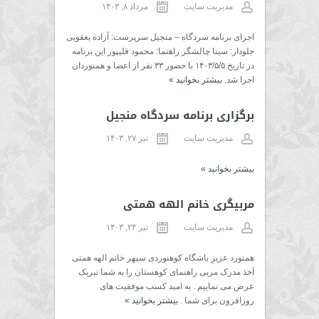
مدیریت سایت
مرداد ۸, ۱۴۰۳
اجرای برنامه سردگاه – منجیل سرپرست: آزاده یعقوبی
جلودار: سینا چالشگر راهنما: محمود قلیپور این برنامه
در تاریخ ۱۴۰۳/۵/۵ با حضور ۳۳ نفر از اعضا و همنوردان
اجرا شد.
بیشتر بخوانید
»
برگزاری برنامه سردگاه منجیل
مدیریت سایت
تیر ۲۷, ۱۴۰۳
بیشتر بخوانید
»
مربیگری خانم الهه همتی
مدیریت سایت
تیر ۲۴, ۱۴۰۳
همنورد عزیزِ باشگاه کوهنوردی سپهر خانم الهه همتی
اَخذ مدرک مربی راهنمای کوهستان را به شما تبریک
عرض می نماییم . به امید کسب موفقیت های
روزافزون برای شما .
بیشتر بخوانید
»