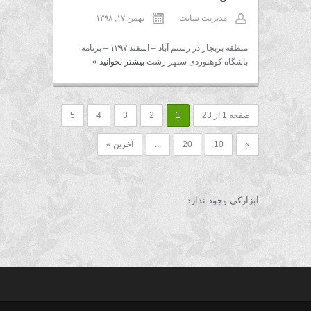
مدیریت سایت
بهمن ۱۷, ۱۳۹۸
منطقه بربجار در رستم آباد – اسفند ۱۳۹۷ – برنامه
باشگاه کوهنوردی سپهر رشت
بیشتر بخوانید
»
صفحه 1 از 23
1
2
3
4
5
»
10
20
...
آخرین »
ابزارکی وجود ندارد