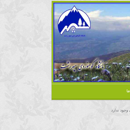
ا
 وجود ندارد