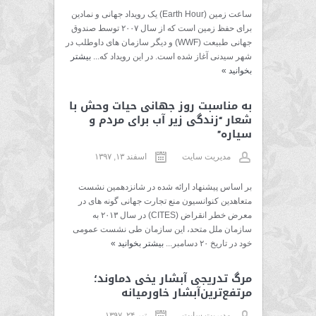
ساعت زمین (Earth Hour) یک رویداد جهانی و نمادین
برای حفظ زمین است که از سال ۲۰۰۷ توسط صندوق
جهانی طبیعت (WWF) و دیگر سازمان های داوطلب در
شهر سیدنی آغاز شده است. در این رویداد که...
بیشتر
بخوانید
»
به مناسبت روز جهانی حیات وحش با
شعار “زندگی زیر آب برای مردم و
سیاره”
مدیریت سایت
اسفند ۱۳, ۱۳۹۷
بر اساس پیشنهاد ارائه شده در شانزدهمین نشست
متعاهدین کنوانسیون منع تجارت جهانی گونه های در
معرض خطر انقراض (CITES) در سال ۲۰۱۳ به
سازمان ملل متحد، این سازمان طی نشست عمومی
خود در تاریخ ۲۰ دسامبر...
بیشتر بخوانید
»
مرگ تدریجی ‌آبشار یخی دماوند؛
مرتفع‌ترین‌آبشار خاورمیانه
مدیریت سایت
تیر ۲۴, ۱۳۹۷