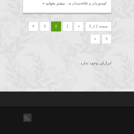
کوه‌نوردان و علاقه‌مندان به...
بیشتر بخوانید
»
صفحه 2 از 5
«
1
2
3
4
»
5
ابزارکی وجود ندارد
rss