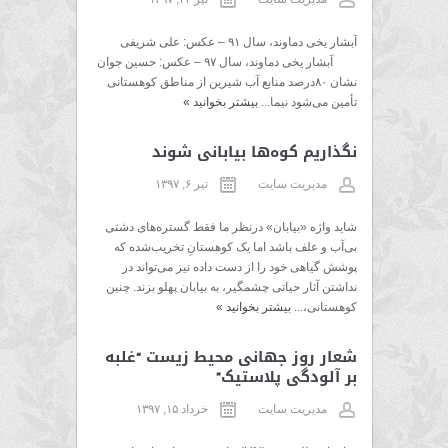
آبشار یخی دماوند، سال ۹۱ – عکس: علی شریفی
آبشار یخی دماوند، سال ۹۷ – عکس: حسین جوان
نشان ۸۰درصد منابع آب شیرین از مناطق کوهستانی
تأمین می‌شود نیما...
بیشتر بخوانید
»
نگذاریم کوه‌ها بیابانی شوند
مدیریت سایت
تیر ۶, ۱۳۹۷
شاید واژه‌ «بیابان» درنظر ما فقط گستره‌های دشتی
بی‌آب و علف باشد اما یک کوهستانِ تخریب‌شده که
پوشش گیاهی خود را از دست داده نیز می‌تواند در
نداشتن آثار حیاتی چشمگیر، به بیابان پهلو بزند. چنین
کوهستانی،...
بیشتر بخوانید
»
شعار روز جهانی محیط زیست “غلبه
بر آلودگی پلاستیک”
مدیریت سایت
خرداد ۱۵, ۱۳۹۷