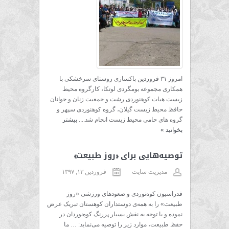
امروز ۳۱ فروردین پاکسازی روستای سرخشکی با
همکاری مجموعه بومگردی لوتکا، کارگروه محیط
زیست هیات کوهنوردی رشت و جمعیت زنان و جوانان
حافظ محیط زیست گیلان، گروه کوهنوردی سپهر و
گروه های حامی محیط زیست انجام شد....
بیشتر
بخوانید
»
توصیه‌هایی برای «روز طبیعت»
مدیریت سایت
فروردین ۱۳, ۱۳۹۷
فدراسیون کوه‌نوردی و صعودهای ورزشی «روز
طبیعت» را به همه‌ی دوستداران کوهستان تبریک عرض
نموده و با توجه به نقش بسیار پررنگ کوه‌نوردان در
حفظ طبیعت، موارد زیر را توصیه می‌نماید: … ما